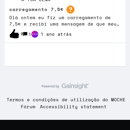
carregamento 7,5€
Olá ontem eu fiz um carregamento de
7,5€ e recibí uma mensagem de que meu
MOCHE com tarifário MOCHE20 está
0
1 ano atrás
1
ativo, mas só uns minutos depois
recebi uma mensagem a dizer que não
tinha saldo que precisava carregar
Ver Mais
para obter as vantagens do meu
tarifário. Então não estou a perceber
como está a funcionar isto. Preciso de
ajuda para saber como utilizar meu
carregamento por favor.
Termos e condições de utilização do MOCHE
Fórum
Accessibility statement