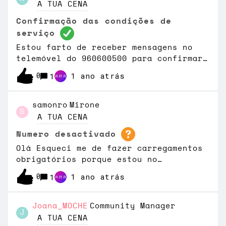
uma PUR em Roaming (Política de
A TUA CENA
Utilização Responsável) de
Confirmação das condições de
43,7GB.- Disponível para ativares uma
serviço
única vez.
Estou farto de receber mensagens no
telemóvel do 960600500 para confirmar
novas condições do serviço.Mas não
0
1 ano atrás
1
recebi nada por carta em casa. Tem
algum sitio onde possa ver se o link
que me enviam é legitimo? Obrigado
samonro
Mirone
S
A TUA CENA
Numero desactivado
Olá Esqueci me de fazer carregamentos
obrigatórios porque estou no
estrangeiro. O meu número foi
0
1 ano atrás
1
desactivado a 22 de Março. É possível
de alguma forma ainda recuperar o
mesmo número, nem que seja comprando
Joana_MOCHE
Community Manager
J
um novo cartão SIM?
A TUA CENA