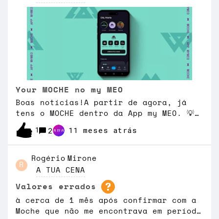
Your MOCHE no my MEO
Boas notícias!A partir de agora, já
tens o MOCHE dentro da App my MEO. 💡
O que podes fazer na app my MEO:-
1
11 meses atrás
2
Consultar os teus consumos e faturas-
Definir limites para gastos extra-
Ativar pacotes roaming- Consultar PIN
Rogério
Mirone
R
e PUKE como se isto não fosse
A TUA CENA
suficiente... temos uma oferta
Valores errados
exclusiva só para ti! 🎁 GIGAS
ILIMITADOS durante 30 dias!Sim, leste
à cerca de 1 mês após confirmar com a
bem! Se fores cliente MOCHE e fizeres
Moche que não me encontrava em período