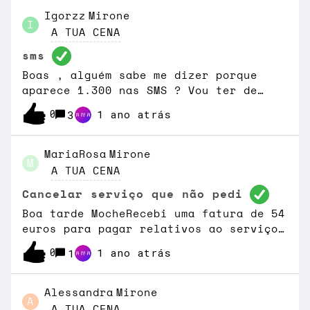
Igorzz
Mirone
I
A TUA CENA
sms
Boas , alguém sabe me dizer porque
aparece 1.300 nas SMS ? Vou ter de
pagar 1300 euros ?
0
1 ano atrás
3
MariaRosa
Mirone
M
A TUA CENA
Cancelar serviço que não pedi
Boa tarde MocheRecebi uma fatura de 54
euros para pagar relativos ao serviço
moche ao qual noa estou associado. O
0
1 ano atrás
1
meu tarifário é meo agregado a TV e
Internet.Como posso cancelar o serviço
que, repito não é meu nem
Alessandra
Mirone
A
pedi? Obrigado
A TUA CENA