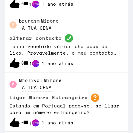
0
1 ano atrás
1
MOCHE, e seguir os passos que vão
sendo indicados. Serás encaminhado
para o site do Perplexity onde deves
brunasm
Mirone
B
criar uma conta ou fazer login
A TUA CENA
ativando diretamente a oferta.-
alterar contacto
Condições válidas enquanto te
mantiveres neste tarifário.- PUR em
Tenho recebido várias chamadas de
roaming (Política de Utilização
lixo. Provavelmente, o meu contacto
Responsável) de 18,8GB/mês.
caiu em algum destas vendas dos mesmos
0
1 ano atrás
1
para burlas. queria alterar o meu
contacto, sem ter de mudar o tarifário
e cartão. É possível?
Mrolival
Mirone
M
A TUA CENA
Ligar Número Estrangeiro
Estando em Portugal paga-se, se ligar
para um número estrangeiro?
0
1 ano atrás
1