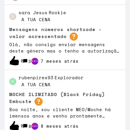
chamada tem um custo máximo de €2 por
chamada, em território nacional).
sara Jesus
Rookie
S
A TUA CENA
Mensagens números shortcode -
valor acrescentado
Olá, não consigo enviar mensagens
deste género mas o tenho a autorização
para pagamentos digitais especiais
0
7 meses atrás
3
ativo e mesmo assim não é
possível.Entretanto tentei desativar e
voltar a a ativar para ver se surte
rubenpires93
Explorador
R
efeito. O que é certo é que já
A TUA CENA
consegui enviar este tipo de mensagens
MOCHE ILIMITADO (Black Friday)
e agora não permite. Como resolver?
Embuste
Boa noite, sou cliente MEO/Moche há
imensos anos e venho prontamente
prestar o meu desagrado quanto à
0
8 meses atrás
8
campanha proposta Black Friday,