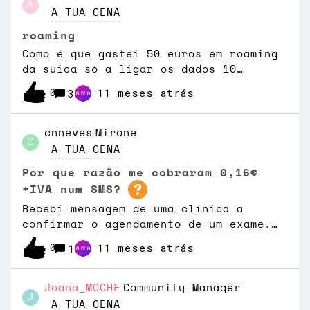
A
A TUA CENA
roaming
Como é que gastei 50 euros em roaming
da suica só a ligar os dados 10
segundos
0
11 meses atrás
3
cnneves
Mirone
C
A TUA CENA
Por que razão me cobraram 0,16€
+IVA num SMS?
Recebi mensagem de uma clínica a
confirmar o agendamento de um exame.
Respondi SIM para o mesmo número, a
0
11 meses atrás
1
resposta aparece como sms mas
cobraram, extramensalidade, 16
cêntimos+IVA e não sei
Joana_MOCHE
Community Manager
J
porquê (tarifário de fatura).
A TUA CENA