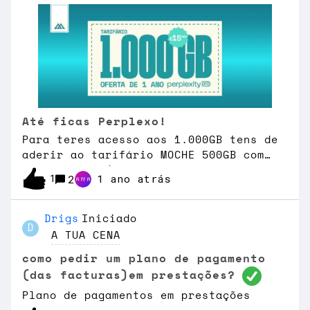
Até ficas Perplexo!
Para teres acesso aos 1.000GB tens de
aderir ao tarifário MOCHE 500GB com
oferta 500GB/mês. Inclui oferta de 1
1
1 ano atrás
2
ano de subscrição na IA PERPLEXITY
Pro. Condições:- Oferta de código
promocional com 12 meses de oferta do
Drigs
Iniciado
D
Perplexity Pro disponível para rebate
A TUA CENA
até 15-07-2025. Esta oferta fica
como pedir um plano de pagamento
disponível para adesão, 3 dias após o
(das facturas)em prestações?
teu tarifário ficar ativo. Para
ativares a tua conta com 1 ano grátis,
Plano de pagamentos em prestações
deves aceder à Área de Cliente my