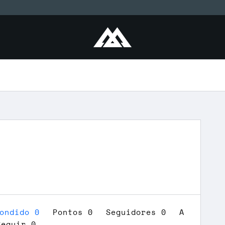
pondido 0
Pontos 0
Seguidores
0
A
Seguir
0