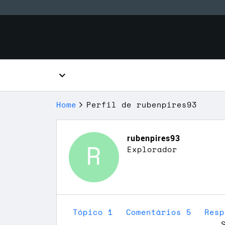
Home
Perfil de rubenpires93
rubenpires93
R
Explorador
Tópico 1
Comentários 5
Res