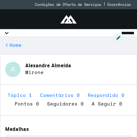
Condições de Oferta de Serviços
Ocorrências
Home
Alexandre Almeida
A
Mirone
Tópico 1
Comentários 0
Respondido 0
Pontos 0
Seguidores
0
A Seguir
0
Medalhas