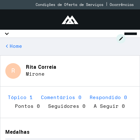
Condições de Oferta de Serviços
Ocorrências
Home
Rita Correia
R
Mirone
Tópico 1
Comentários 0
Respondido 0
Pontos 0
Seguidores
0
A Seguir
0
Medalhas