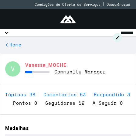
Condições de Oferta de Serviços
Ocorrências
Home
Vanessa_MOCHE
V
Community Manager
Tópicos 38
Comentários 53
Respondido 3
Pontos 0
Seguidores
12
A Seguir
0
Medalhas