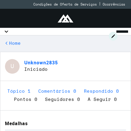
Condições de Oferta de Serviços
Ocorrências
Home
Unknown2835
U
Iniciado
Tópico 1
Comentários 0
Respondido 0
Pontos 0
Seguidores
0
A Seguir
0
Medalhas