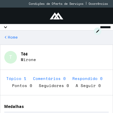
Condições de Oferta de Serviços
Ocorrências
Home
Téé
T
Mirone
Tópico 1
Comentários 0
Respondido 0
Pontos 0
Seguidores
0
A Seguir
0
Medalhas