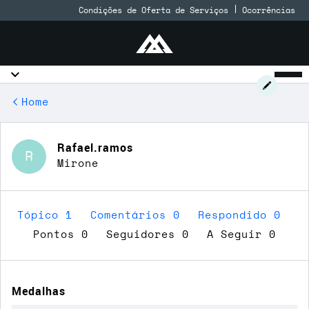
Condições de Oferta de Serviços
Ocorrências
Home
Rafael.ramos
R
Mirone
Tópico 1
Comentários 0
Respondido 0
Pontos 0
Seguidores
0
A Seguir
0
Medalhas