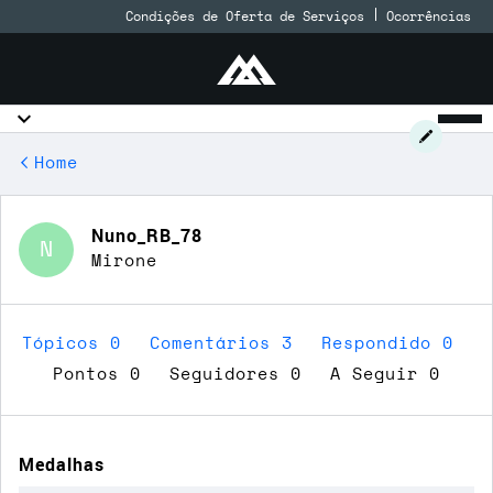
Condições de Oferta de Serviços
Ocorrências
Home
Nuno_RB_78
N
Mirone
Tópicos 0
Comentários 3
Respondido 0
Pontos 0
Seguidores
0
A Seguir
0
Medalhas