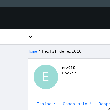
Home
Perfil de erz010
erz010
E
Rookie
Tópico 1
Comentário 1
Resp