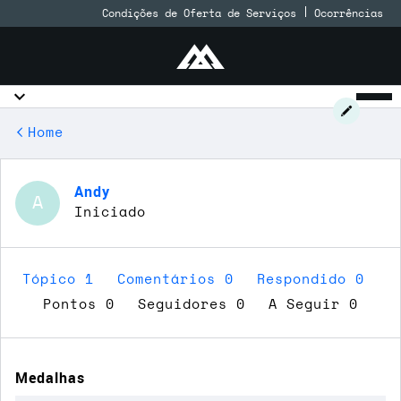
Condições de Oferta de Serviços
Ocorrências
Home
Andy
A
Iniciado
Tópico 1
Comentários 0
Respondido 0
Pontos 0
Seguidores
0
A Seguir
0
Medalhas