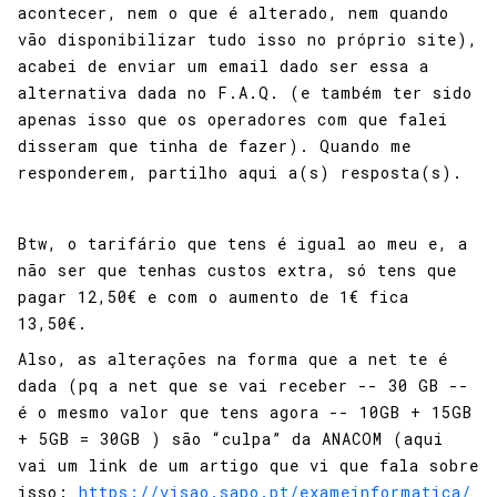
acontecer, nem o que é alterado, nem quando
vão disponibilizar tudo isso no próprio site),
acabei de enviar um email dado ser essa a
alternativa dada no F.A.Q. (e também ter sido
apenas isso que os operadores com que falei
disseram que tinha de fazer). Quando me
responderem, partilho aqui a(s) resposta(s).
Btw, o tarifário que tens é igual ao meu e, a
não ser que tenhas custos extra, só tens que
pagar 12,50€ e com o aumento de 1€ fica
13,50€.
Also, as alterações na forma que a net te é
dada (pq a net que se vai receber -- 30 GB --
é o mesmo valor que tens agora -- 10GB + 15GB
+ 5GB = 30GB ) são “culpa” da ANACOM (aqui
vai um link de um artigo que vi que fala sobre
isso:
https://visao.sapo.pt/exameinformatica/