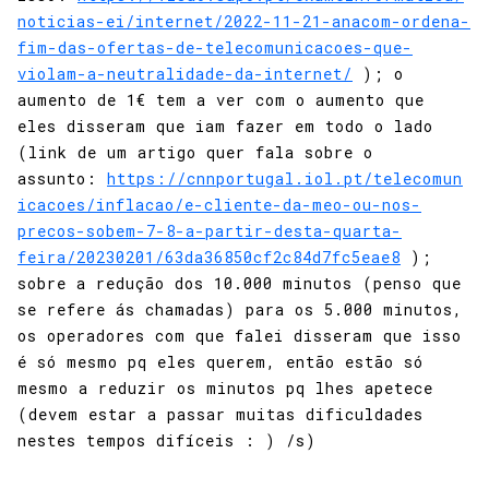
noticias-ei/internet/2022-11-21-anacom-ordena-
fim-das-ofertas-de-telecomunicacoes-que-
violam-a-neutralidade-da-internet/
); o
aumento de 1€ tem a ver com o aumento que
eles disseram que iam fazer em todo o lado
(link de um artigo quer fala sobre o
assunto:
https://cnnportugal.iol.pt/telecomun
icacoes/inflacao/e-cliente-da-meo-ou-nos-
precos-sobem-7-8-a-partir-desta-quarta-
feira/20230201/63da36850cf2c84d7fc5eae8
);
sobre a redução dos 10.000 minutos (penso que
se refere ás chamadas) para os 5.000 minutos,
os operadores com que falei disseram que isso
é só mesmo pq eles querem, então estão só
mesmo a reduzir os minutos pq lhes apetece
(devem estar a passar muitas dificuldades
nestes tempos difíceis : ) /s)