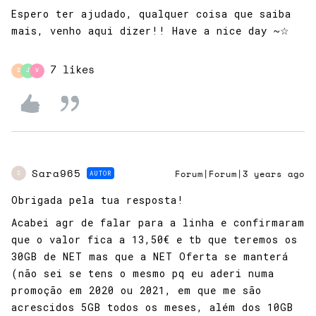
Espero ter ajudado, qualquer coisa que saiba
mais, venho aqui dizer!! Have a nice day ~☆
7 likes
D
J
V
Sara965
AUTOR
Forum|Forum|3 years ago
S
Obrigada pela tua resposta!
Acabei agr de falar para a linha e confirmaram
que o valor fica a 13,50€ e tb que teremos os
30GB de NET mas que a NET Oferta se manterá
(não sei se tens o mesmo pq eu aderi numa
promoção em 2020 ou 2021, em que me são
acrescidos 5GB todos os meses, além dos 10GB