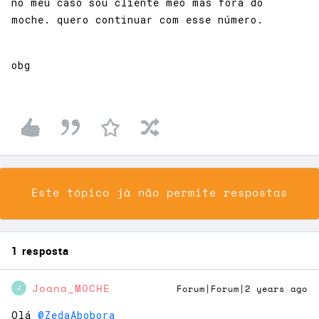
no meu caso sou cliente meo mas fora do
moche. quero continuar com esse número.
obg
Este tópico já não permite respostas
1 resposta
Joana_MOCHE
Forum|Forum|2 years ago
J
Olá
@ZedaAbobora