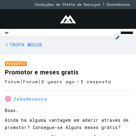
Condições de Oferta de Serviços
Ocorrências
TROPA MOCHE
PERGUNTA
Promotor e meses gratís
Forum|Forum|2 years ago
1 resposta
ZedaAbobora
Z
Boas.
Ainda há alguma vantagem em aderir através de
promotor? Consegue-se Alguns meses grátis?