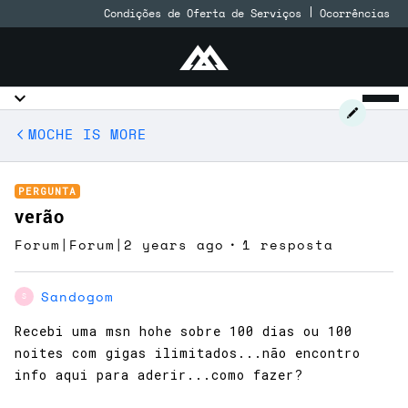
Condições de Oferta de Serviços
Ocorrências
MOCHE IS MORE
PERGUNTA
verão
Forum|Forum|2 years ago
1 resposta
Sandogom
S
Recebi uma msn hohe sobre 100 dias ou 100
noites com gigas ilimitados...não encontro
info aqui para aderir...como fazer?