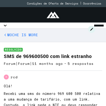
Condições de Oferta de Serviços
Ocorrências
MOCHE IS MORE
RESOLVIDO
SMS de 969600500 com link estranho
Forum|Forum|11 months ago
5 respostas
rcd
R
Olá!
Recebi uma sms do número 969 600 500 relativa
a uma mudança de tarifário, com um link.
Contudo, o link pede o NIF ou devo responder