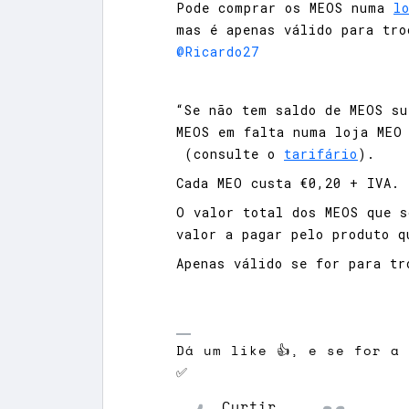
Pode comprar os MEOS numa
l
mas é apenas válido para tro
@Ricardo27
“Se não tem saldo de MEOS su
MEOS em falta numa loja MEO
(consulte o
tarifário​
).
Cada MEO custa €0,20 + IVA.
O valor total dos MEOS que s
valor a pagar pelo produto q
Apenas válido se for para t
Dá um like 👍, e se for a
✅
Curtir