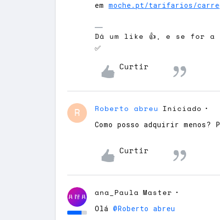
em
moche.pt/tarifarios/carre
Dá um like 👍, e se for a
✅
Curtir
Roberto abreu
Iniciado
R
Como posso adquirir menos? 
Curtir
ana_Paula
Master
Olá ​
@Roberto abreu