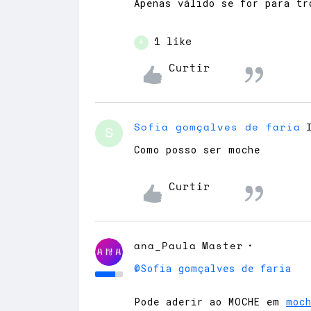
Apenas válido se for para t
1 like
A
Curtir
Sofia gomçalves de faria
S
Como posso ser moche
Curtir
ana_Paula
Master
@Sofia gomçalves de faria
Pode aderir ao MOCHE em
moc