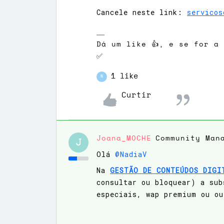
Cancele neste link:
servicos
Dá um like 👍, e se for a
✅
1 like
N
Curtir
Joana_MOCHE
Community Man
J
Olá
@NadiaV
Na
GESTÃO DE CONTEÚDOS DIGI
consultar ou bloquear) a sub
especiais, wap premium ou ou