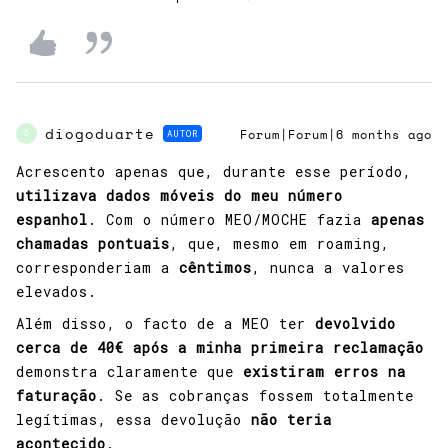
diogoduarte
AUTOR
Forum|Forum|6 months ago
D
Acrescento apenas que, durante esse período,
utilizava dados móveis do meu número
espanhol
. Com o número MEO/MOCHE fazia
apenas
chamadas pontuais
, que, mesmo em roaming,
corresponderiam a
cêntimos
, nunca a valores
elevados.
Além disso, o facto de a MEO ter
devolvido
cerca de 40€ após a minha primeira reclamação
demonstra claramente que
existiram erros na
faturação
. Se as cobranças fossem totalmente
legítimas, essa devolução
não teria
acontecido
.