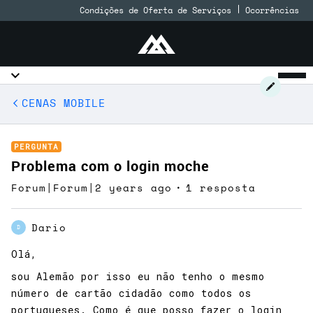
Condições de Oferta de Serviços
Ocorrências
CENAS MOBILE
PERGUNTA
Problema com o login moche
Forum|Forum|2 years ago
1 resposta
Dario
D
Olá,
sou Alemão por isso eu não tenho o mesmo
número de cartão cidadão como todos os
portugueses. Como é que posso fazer o login