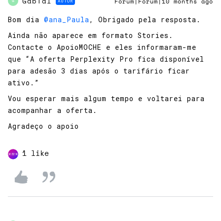
GabTal
AUTOR
Forum|Forum|10 months ago
G
Bom dia ​
@ana_Paula
, Obrigado pela resposta.
Ainda não aparece em formato Stories.
Contacte o ApoioMOCHE e eles informaram-me
que “A oferta Perplexity Pro fica disponível
para adesão 3 dias após o tarifário ficar
ativo.”
Vou esperar mais algum tempo e voltarei para
acompanhar a oferta.
Agradeço o apoio
1 like