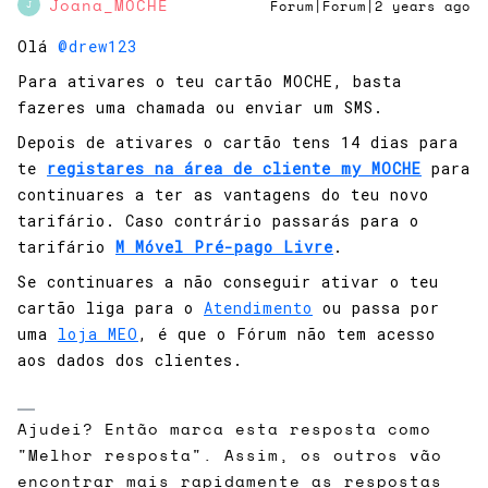
Joana_MOCHE
Forum|Forum|2 years ago
J
Olá
@drew123
Para ativares o teu cartão MOCHE, basta
fazeres uma chamada ou enviar um SMS.
Depois de ativares o cartão tens 14 dias para
te
registares na área de cliente my MOCHE
para
continuares a ter as vantagens do teu novo
tarifário. Caso contrário passarás para o
tarifário
M Móvel Pré-pago Livre​
.​
Se continuares a não conseguir ativar o teu
cartão liga para o
Atendimento
ou passa por
uma
loja MEO
, é que o Fórum não tem acesso
aos dados dos clientes.
Ajudei? Então marca esta resposta como
"Melhor resposta". Assim, os outros vão
encontrar mais rapidamente as respostas