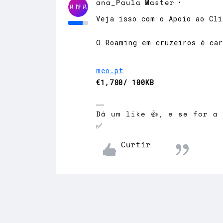
ana_Paula
Master
Veja isso com o Apoio ao Cli
O Roaming em cruzeiros é ca
meo.pt
€1,780/ 100KB
Dá um like 👍, e se for a
✅
Curtir