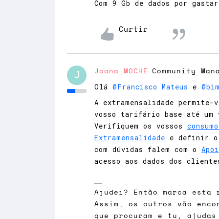
Com 9 Gb de dados por gastar
Curtir
Joana_MOCHE
Community Man
J
Olá
@Francisco Mateus
e
@bi
A extramensalidade permite-v
vosso tarifário base até um 
Verifiquem os vossos
consumo
Extramensalidade
e definir o
com dúvidas falem com o
Apoi
acesso aos dados dos cliente
Ajudei? Então marca esta 
Assim, os outros vão enco
que procuram e tu, ajudas