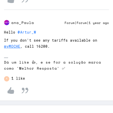
ana_Paula
Forum|Forum|1 year ago
Hello ​
@Artur_W
If you don't see any tariffs available on
myMOCHE
, call 16200.
Dá um like 👍, e se for a solução marca
como 'Melhor Resposta' ✅
1 like
A